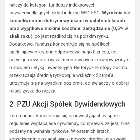
należy do kategorii funduszy indeksowych,
odzwierciedlających skład indeksu WIG-ESG.
Wyróżnia się
konsekwentnie dobrymi wynikami w ostatnich latach
oraz wyjątkowo niskimi kosztami zarządzania (0,5% w
skali roku)
, co jest rzadkością na polskim rynku.
Dodatkowo, fundusz koncentruje się na spółkach
spełniających kryteria odpowiedzialnego biznesu, co
przyciąga inwestorów zainteresowanych zrównoważonym
rozwojem i etyką inwestycyjną. Historyczne stopy zwrotu
przekraczają średnią rynkową, a wskaźnik Sharpe’a
utrzymuje się na wysokim poziomie, co świadczy o dobrej
relacji zysku do ryzyka.
2. PZU Akcji Spółek Dywidendowych
Ten fundusz koncentruje się na inwestycjach w spółki
regularnie wypłacające dywidendy, co sprawia, że jest mniej
podatny na wahania rynkowe. W ostatnich latach
konsekwentnie osiągał wyniki powyżej średniej dla swojej