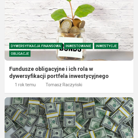
DYWERSYFIKACJA FINANSOWA
INWESTOWANIE
INWESTYCJE
OBLIGACJE
Fundusze obligacyjne i ich rola w
dywersyfikacji portfela inwestycyjnego
1 rok temu
Tomasz Raczyński