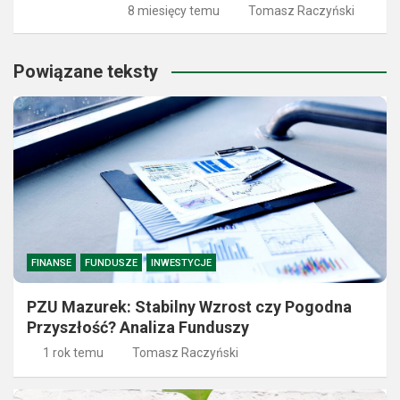
8 miesięcy temu
Tomasz Raczyński
Powiązane teksty
FINANSE
FUNDUSZE
INWESTYCJE
PZU Mazurek: Stabilny Wzrost czy Pogodna
Przyszłość? Analiza Funduszy
1 rok temu
Tomasz Raczyński