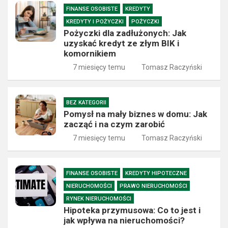
FINANSE OSOBISTE
KREDYTY
KREDYTY I POŻYCZKI
POŻYCZKI
Pożyczki dla zadłużonych: Jak
uzyskać kredyt ze złym BIK i
komornikiem
7 miesięcy temu
Tomasz Raczyński
BEZ KATEGORII
Pomysł na mały biznes w domu: Jak
zacząć i na czym zarobić
7 miesięcy temu
Tomasz Raczyński
FINANSE OSOBISTE
KREDYTY HIPOTECZNE
NIERUCHOMOŚCI
PRAWO NIERUCHOMOŚCI
RYNEK NIERUCHOMOŚCI
Hipoteka przymusowa: Co to jest i
jak wpływa na nieruchomości?