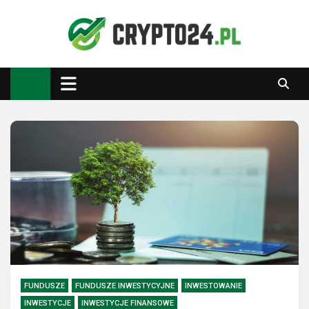
Skip
to
content
Crypto24.pl
Kryptowaluty, inwestowanie
FUNDUSZE
FUNDUSZE INWESTYCYJNE
INWESTOWANIE
INWESTYCJE
INWESTYCJE FINANSOWE