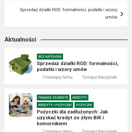
Sprzedaż działki ROD: formalności, podatki i wzory
umów
Aktualności
BEZ KATEGORII
Sprzedaż działki ROD: formalności,
podatki i wzory umów
7 miesięcy temu
Tomasz Raczyński
FINANSE OSOBISTE
KREDYTY
KREDYTY I POŻYCZKI
POŻYCZKI
Pożyczki dla zadłużonych: Jak
uzyskać kredyt ze złym BIK i
komornikiem
7 miesięcy temu
Tomasz Raczyński