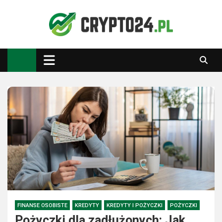
Skip
to
content
Crypto24.pl
Kryptowaluty, inwestowanie
FINANSE OSOBISTE
KREDYTY
KREDYTY I POŻYCZKI
POŻYCZKI
Pożyczki dla zadłużonych: Jak