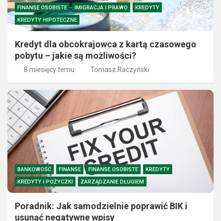
FINANSE OSOBISTE
IMIGRACJA I PRAWO
KREDYTY
KREDYTY HIPOTECZNE
Kredyt dla obcokrajowca z kartą czasowego
pobytu – jakie są możliwości?
8 miesięcy temu
Tomasz Raczyński
BANKOWOŚĆ
FINANSE
FINANSE OSOBISTE
KREDYTY
KREDYTY I POŻYCZKI
ZARZĄDZANIE DŁUGIEM
Poradnik: Jak samodzielnie poprawić BIK i
usunąć negatywne wpisy