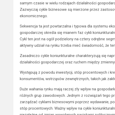
samym czasie w wielu rodzajach działalności gospodarcz
Zazwyczaj cykle biznesowe są mierzone przez zastoso
ekonomicznego.
Sekwencja ta jest powtarzalna i typowa dla systemu eko
gospodarczej określa się mianem faz cykli koniunktura
Cykl ten jest na ogół podzielony na cztery odrębne segme
aktywny udział na rynku trzeba mieć świadomość, że te
Zasadniczo cykle koniunkturalne charakteryzują się nap
działalności gospodarczej oraz ruchem między zmienny
Występują z powodu inwestycji, stóp procentowych i k
konsumentów, wstrząsów zewnętrznych, takich jak zakłó
Duże wahania rynku mają raczej zły wpływ na gospodarkę.
różnych grup zawodowych. Jednym z rozwiązań tego pr
zarządzać cyklami biznesowymi poprzez wydawanie, po
stóp procentowych. Ważny wpływ na cykle koniunkturalne 
niezależne od zmian wywołanych naciskami politycznymi