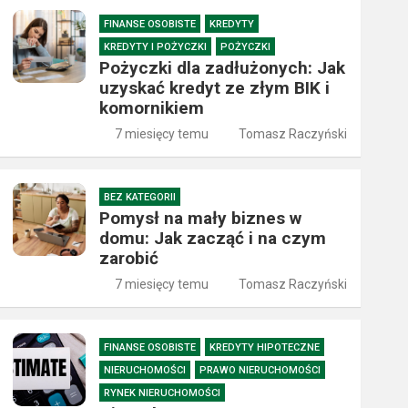
FINANSE OSOBISTE
KREDYTY
KREDYTY I POŻYCZKI
POŻYCZKI
Pożyczki dla zadłużonych: Jak
uzyskać kredyt ze złym BIK i
komornikiem
7 miesięcy temu
Tomasz Raczyński
BEZ KATEGORII
Pomysł na mały biznes w
domu: Jak zacząć i na czym
zarobić
7 miesięcy temu
Tomasz Raczyński
FINANSE OSOBISTE
KREDYTY HIPOTECZNE
NIERUCHOMOŚCI
PRAWO NIERUCHOMOŚCI
RYNEK NIERUCHOMOŚCI