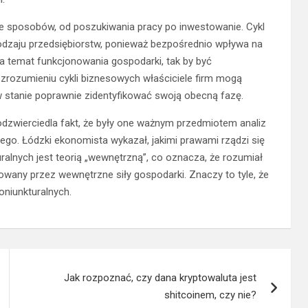
le sposobów, od poszukiwania pracy po inwestowanie. Cykl
odzaju przedsiębiorstw, ponieważ bezpośrednio wpływa na
a temat funkcjonowania gospodarki, tak by być
zrozumieniu cykli biznesowych właściciele firm mogą
stanie poprawnie zidentyfikować swoją obecną fazę.
 odzwierciedla fakt, że były one ważnym przedmiotem analiz
iego. Łódzki ekonomista wykazał, jakimi prawami rządzi się
alnych jest teorią „wewnętrzną”, co oznacza, że ​​rozumiał
owany przez wewnętrzne siły gospodarki. Znaczy to tyle, że
niunkturalnych.
Jak rozpoznać, czy dana kryptowaluta jest
shitcoinem, czy nie?