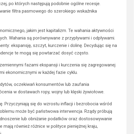
ej, po których następują podobnie ogólne recesje.
wanie filtra pasmowego do szerokiego wskaźnika
nomicznego, jakim jest kapitalizm. Te wahania aktywności
lnych. Wahania są porównywane z przypływami i odpływami.
nty: ekspansję, szczyt, kurczenie i dolinę. Decydując się na
ndencje te mogą się powtarzać dosyć często.
rzemiennymi fazami ekspansji i kurczenia się zagregowanej
mi ekonomicznymi w każdej fazie cyklu.
redytów, oczekiwań konsumentów lub zaufania
cenia w dostawach ropy, wojny lub klęski żywiołowe.
 Przyczyniają się do wzrostu inflacji i bezrobocia wśród
oblemu może być państwowa interwencja. Rządy próbują
dnoszenie lub obniżanie podatków oraz dostosowywanie
mają również różnice w polityce pieniężnej kraju,
.