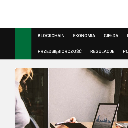
Skip
to
content
Crypto24.pl
Kryptowaluty, inwestowanie
BLOCKCHAIN
EKONOMIA
GIEŁDA
PRZEDSIĘBIORCZOŚĆ
REGULACJE
P