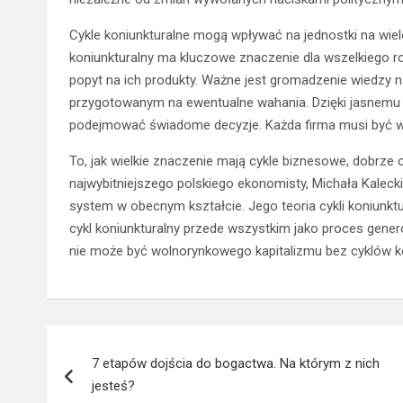
Cykle koniunkturalne mogą wpływać na jednostki na wie
koniunkturalny ma kluczowe znaczenie dla wszelkiego r
popyt na ich produkty. Ważne jest gromadzenie wiedzy n
przygotowanym na ewentualne wahania. Dzięki jasnemu 
podejmować świadome decyzje. Każda firma musi być w 
To, jak wielkie znaczenie mają cykle biznesowe, dobrze
najwybitniejszego polskiego ekonomisty, Michała Kaleck
system w obecnym kształcie. Jego teoria cykli koniunktur
cykl koniunkturalny przede wszystkim jako proces gener
nie może być wolnorynkowego kapitalizmu bez cyklów ko
Nawigacja
7 etapów dojścia do bogactwa. Na którym z nich
wpisu
jesteś?