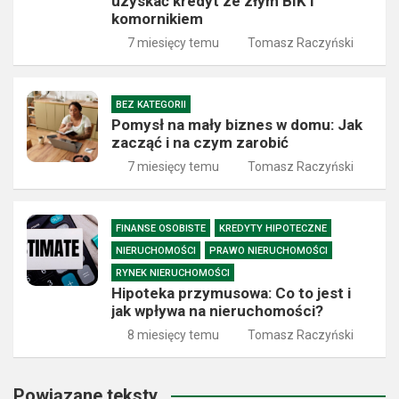
uzyskać kredyt ze złym BIK i
komornikiem
7 miesięcy temu
Tomasz Raczyński
BEZ KATEGORII
Pomysł na mały biznes w domu: Jak
zacząć i na czym zarobić
7 miesięcy temu
Tomasz Raczyński
FINANSE OSOBISTE
KREDYTY HIPOTECZNE
NIERUCHOMOŚCI
PRAWO NIERUCHOMOŚCI
RYNEK NIERUCHOMOŚCI
Hipoteka przymusowa: Co to jest i
jak wpływa na nieruchomości?
8 miesięcy temu
Tomasz Raczyński
Powiązane teksty