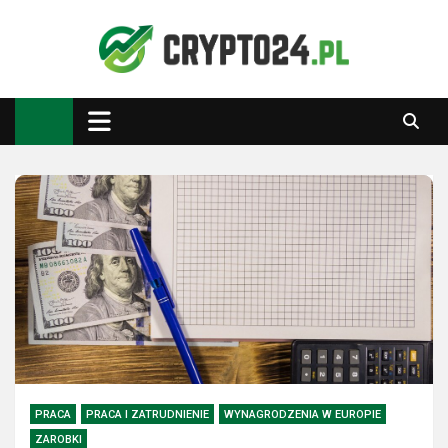
Skip
to
content
Crypto24.pl
Kryptowaluty, inwestowanie
PRACA
PRACA I ZATRUDNIENIE
WYNAGRODZENIA W EUROPIE
ZAROBKI