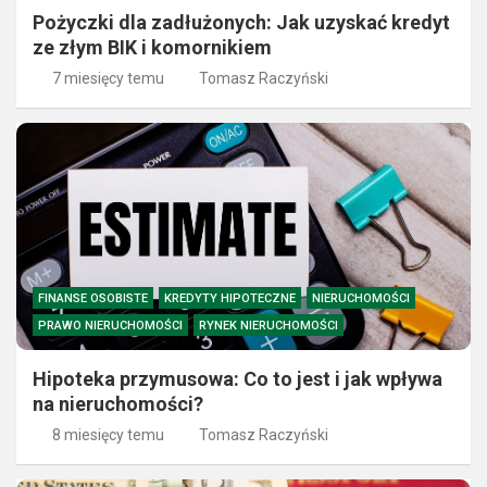
Pożyczki dla zadłużonych: Jak uzyskać kredyt
ze złym BIK i komornikiem
7 miesięcy temu
Tomasz Raczyński
FINANSE OSOBISTE
KREDYTY HIPOTECZNE
NIERUCHOMOŚCI
PRAWO NIERUCHOMOŚCI
RYNEK NIERUCHOMOŚCI
Hipoteka przymusowa: Co to jest i jak wpływa
na nieruchomości?
8 miesięcy temu
Tomasz Raczyński