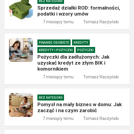
BEZ KATEGORII
Sprzedaż działki ROD: formalności,
podatki i wzory umów
7 miesięcy temu
Tomasz Raczyński
FINANSE OSOBISTE
KREDYTY
KREDYTY I POŻYCZKI
POŻYCZKI
Pożyczki dla zadłużonych: Jak
uzyskać kredyt ze złym BIK i
komornikiem
7 miesięcy temu
Tomasz Raczyński
BEZ KATEGORII
Pomysł na mały biznes w domu: Jak
zacząć i na czym zarobić
7 miesięcy temu
Tomasz Raczyński