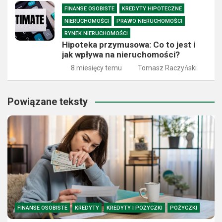
FINANSE OSOBISTE
KREDYTY HIPOTECZNE
NIERUCHOMOŚCI
PRAWO NIERUCHOMOŚCI
RYNEK NIERUCHOMOŚCI
Hipoteka przymusowa: Co to jest i
jak wpływa na nieruchomości?
8 miesięcy temu
Tomasz Raczyński
Powiązane teksty
FINANSE OSOBISTE
KREDYTY
KREDYTY I POŻYCZKI
POŻYCZKI