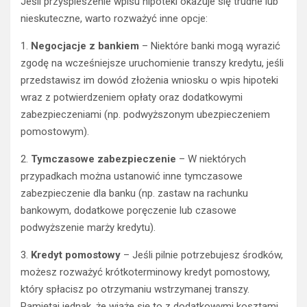
Jeśli przyspieszenie wpisu hipoteki okazuje się trudne lub
nieskuteczne, warto rozważyć inne opcje:
1.
Negocjacje z bankiem
– Niektóre banki mogą wyrazić
zgodę na wcześniejsze uruchomienie transzy kredytu, jeśli
przedstawisz im dowód złożenia wniosku o wpis hipoteki
wraz z potwierdzeniem opłaty oraz dodatkowymi
zabezpieczeniami (np. podwyższonym ubezpieczeniem
pomostowym).
2.
Tymczasowe zabezpieczenie
– W niektórych
przypadkach można ustanowić inne tymczasowe
zabezpieczenie dla banku (np. zastaw na rachunku
bankowym, dodatkowe poręczenie lub czasowe
podwyższenie marży kredytu).
3.
Kredyt pomostowy
– Jeśli pilnie potrzebujesz środków,
możesz rozważyć krótkoterminowy kredyt pomostowy,
który spłacisz po otrzymaniu wstrzymanej transzy.
Pamiętaj jednak, że wiąże się to z dodatkowymi kosztami.