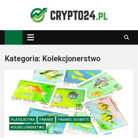
Skip
to
content
Crypto24.pl
Kryptowaluty, inwestowanie
Kategoria:
Kolekcjonerstwo
FILATELISTYKA
FINANSE
FINANSE OSOBISTE
KOLEKCJONERSTWO