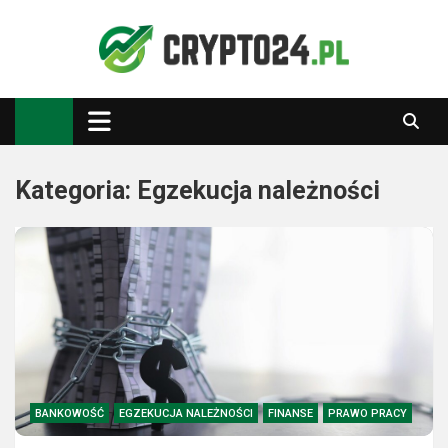
Skip
to
content
Crypto24.pl
Kryptowaluty, inwestowanie
Kategoria:
Egzekucja należności
BANKOWOŚĆ
EGZEKUCJA NALEŻNOŚCI
FINANSE
PRAWO PRACY