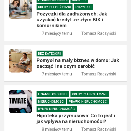
KREDYTY I POŻYCZKI
POŻYCZKI
Pożyczki dla zadłużonych: Jak
uzyskać kredyt ze złym BIK i
komornikiem
7 miesięcy temu
Tomasz Raczyński
BEZ KATEGORII
Pomysł na mały biznes w domu: Jak
zacząć i na czym zarobić
7 miesięcy temu
Tomasz Raczyński
FINANSE OSOBISTE
KREDYTY HIPOTECZNE
NIERUCHOMOŚCI
PRAWO NIERUCHOMOŚCI
RYNEK NIERUCHOMOŚCI
Hipoteka przymusowa: Co to jest i
jak wpływa na nieruchomości?
8 miesięcy temu
Tomasz Raczyński