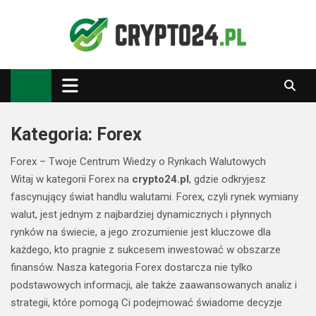
Skip
to
content
Crypto24.pl
Kryptowaluty, inwestowanie
Kategoria:
Forex
Forex – Twoje Centrum Wiedzy o Rynkach Walutowych
Witaj w kategorii Forex na
crypto24.pl
, gdzie odkryjesz
fascynujący świat handlu walutami. Forex, czyli rynek wymiany
walut, jest jednym z najbardziej dynamicznych i płynnych
rynków na świecie, a jego zrozumienie jest kluczowe dla
każdego, kto pragnie z sukcesem inwestować w obszarze
finansów. Nasza kategoria Forex dostarcza nie tylko
podstawowych informacji, ale także zaawansowanych analiz i
strategii, które pomogą Ci podejmować świadome decyzje