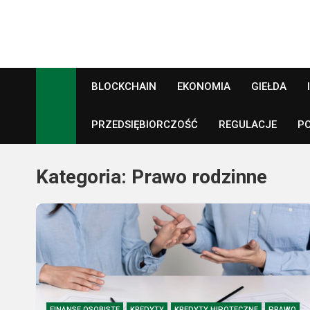
Skip
to
content
Crypto24.pl
Kryptowaluty, inwestowanie
BLOCKCHAIN
EKONOMIA
GIEŁDA
PRZEDSIĘBIORCZOŚĆ
REGULACJE
P
Kategoria:
Prawo rodzinne
FINANSE OSOBISTE
KREDYTY
KREDYTY HIPOTECZNE
PRAWO