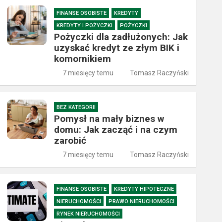
FINANSE OSOBISTE
KREDYTY
KREDYTY I POŻYCZKI
POŻYCZKI
Pożyczki dla zadłużonych: Jak
uzyskać kredyt ze złym BIK i
komornikiem
7 miesięcy temu
Tomasz Raczyński
BEZ KATEGORII
Pomysł na mały biznes w
domu: Jak zacząć i na czym
zarobić
7 miesięcy temu
Tomasz Raczyński
FINANSE OSOBISTE
KREDYTY HIPOTECZNE
NIERUCHOMOŚCI
PRAWO NIERUCHOMOŚCI
RYNEK NIERUCHOMOŚCI