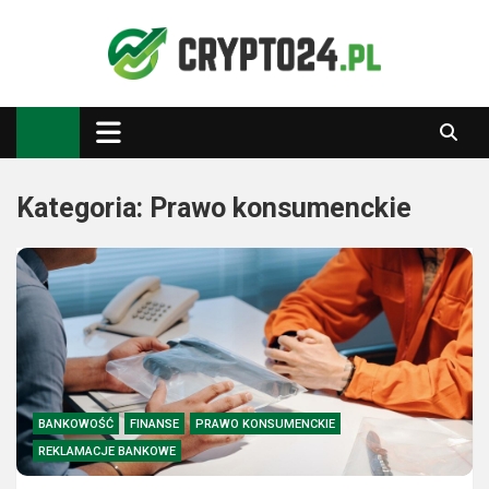
Skip
to
content
Crypto24.pl
Kryptowaluty, inwestowanie
Kategoria:
Prawo konsumenckie
BANKOWOŚĆ
FINANSE
PRAWO KONSUMENCKIE
REKLAMACJE BANKOWE