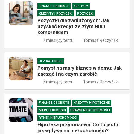
FINANSE OSOBISTE
KREDYTY
KREDYTY I POŻYCZKI
POŻYCZKI
Pożyczki dla zadłużonych: Jak
uzyskać kredyt ze złym BIK i
komornikiem
7 miesięcy temu
Tomasz Raczyński
BEZ KATEGORII
Pomysł na mały biznes w domu: Jak
zacząć i na czym zarobić
7 miesięcy temu
Tomasz Raczyński
FINANSE OSOBISTE
KREDYTY HIPOTECZNE
NIERUCHOMOŚCI
PRAWO NIERUCHOMOŚCI
RYNEK NIERUCHOMOŚCI
Hipoteka przymusowa: Co to jest i
jak wpływa na nieruchomości?