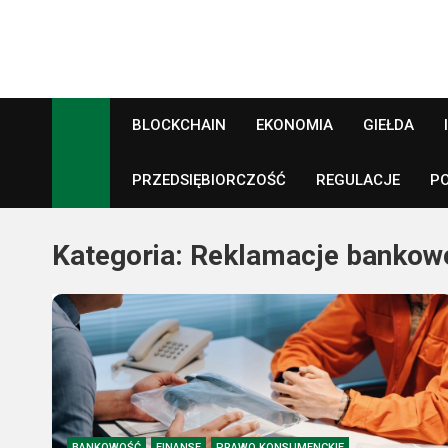
Skip
to
content
Crypto24.pl
Kryptowaluty, inwestowanie
BLOCKCHAIN
EKONOMIA
GIEŁDA
PRZEDSIĘBIORCZOŚĆ
REGULACJE
P
Kategoria:
Reklamacje bankow
BANKOWOŚĆ
FINANSE
PRAWO KONSUMENCKIE