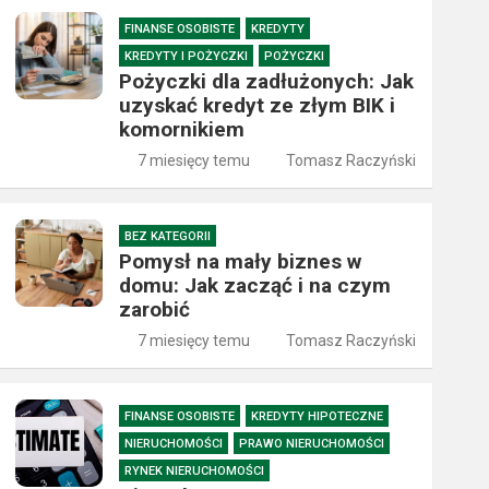
FINANSE OSOBISTE
KREDYTY
KREDYTY I POŻYCZKI
POŻYCZKI
Pożyczki dla zadłużonych: Jak
uzyskać kredyt ze złym BIK i
komornikiem
7 miesięcy temu
Tomasz Raczyński
BEZ KATEGORII
Pomysł na mały biznes w
domu: Jak zacząć i na czym
zarobić
7 miesięcy temu
Tomasz Raczyński
FINANSE OSOBISTE
KREDYTY HIPOTECZNE
NIERUCHOMOŚCI
PRAWO NIERUCHOMOŚCI
RYNEK NIERUCHOMOŚCI