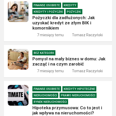
FINANSE OSOBISTE
KREDYTY
KREDYTY I POŻYCZKI
POŻYCZKI
Pożyczki dla zadłużonych: Jak
uzyskać kredyt ze złym BIK i
komornikiem
7 miesięcy temu
Tomasz Raczyński
BEZ KATEGORII
Pomysł na mały biznes w domu: Jak
zacząć i na czym zarobić
7 miesięcy temu
Tomasz Raczyński
FINANSE OSOBISTE
KREDYTY HIPOTECZNE
NIERUCHOMOŚCI
PRAWO NIERUCHOMOŚCI
RYNEK NIERUCHOMOŚCI
Hipoteka przymusowa: Co to jest i
jak wpływa na nieruchomości?