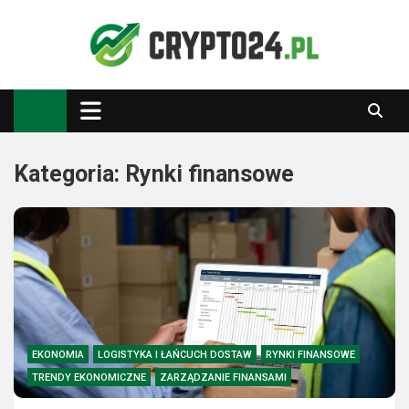
Skip
to
content
Crypto24.pl
Kryptowaluty, inwestowanie
Kategoria:
Rynki finansowe
EKONOMIA
LOGISTYKA I ŁAŃCUCH DOSTAW
RYNKI FINANSOWE
TRENDY EKONOMICZNE
ZARZĄDZANIE FINANSAMI