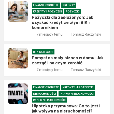
FINANSE OSOBISTE
KREDYTY
KREDYTY I POŻYCZKI
POŻYCZKI
Pożyczki dla zadłużonych: Jak
uzyskać kredyt ze złym BIK i
komornikiem
7 miesięcy temu
Tomasz Raczyński
BEZ KATEGORII
Pomysł na mały biznes w domu: Jak
zacząć i na czym zarobić
7 miesięcy temu
Tomasz Raczyński
FINANSE OSOBISTE
KREDYTY HIPOTECZNE
NIERUCHOMOŚCI
PRAWO NIERUCHOMOŚCI
RYNEK NIERUCHOMOŚCI
Hipoteka przymusowa: Co to jest i
jak wpływa na nieruchomości?