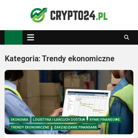
Skip
to
content
Crypto24.pl
Kryptowaluty, inwestowanie
Kategoria:
Trendy ekonomiczne
EKONOMIA
LOGISTYKA I ŁAŃCUCH DOSTAW
RYNKI FINANSOWE
TRENDY EKONOMICZNE
ZARZĄDZANIE FINANSAMI